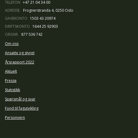
TELEFON
+47 21 04 34 00
ADRESSE
Frognerstranda 4, 0250 Oslo
GAVEKONTO
1503 43 20974
DRIFTSKONTO
1644 25 92903
ORGNR.
877 536 742
Om oss
Ansatte og styret
Årsrapport 2022
Aktuelt
Presse
Statistikk
Spørsmål og svar
Fond til fagutvikling
Personvern