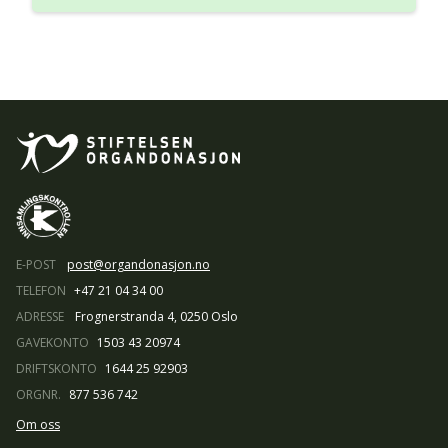
E-POST
post@organdonasjon.no
TELEFON
+47 21 04 34 00
ADRESSE
Frognerstranda 4, 0250 Oslo
GAVEKONTO
1503 43 20974
DRIFTSKONTO
1644 25 92903
ORGNR.
877 536 742
Om oss